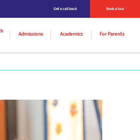
Get a call back
Book a tour
ch
Admissions
Academics
For Parents