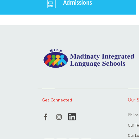
Admissions
Get Connected
Our 
Philos
Our T
Our Lo