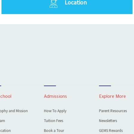
Location
School
Admissions
Explore More
ophy and Mission
How To Apply
Parent Resources
eam
Tuition Fees
Newsletters
cation
Book a Tour
GEMS Rewards