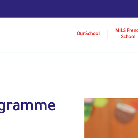
MILS Fren
Our School
School
ogramme